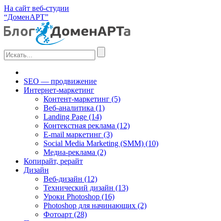
На сайт веб-студии
“ДоменАРТ”
SEO — продвижение
Интернет-маркетинг
Контент-маркетинг (5)
Веб-аналитика (1)
Landing Page (14)
Контекстная реклама (12)
E-mail маркетинг (3)
Social Media Marketing (SMM) (10)
Медиа-реклама (2)
Копирайт, рерайт
Дизайн
Веб-​дизайн (12)
Технический дизайн (13)
Уроки Pho­to­shop (16)
Pho­to­shop для начинающих (2)
Фотоарт (28)