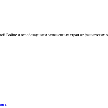
нной Войне и освобождением захваченных стран от фашистских 
инга