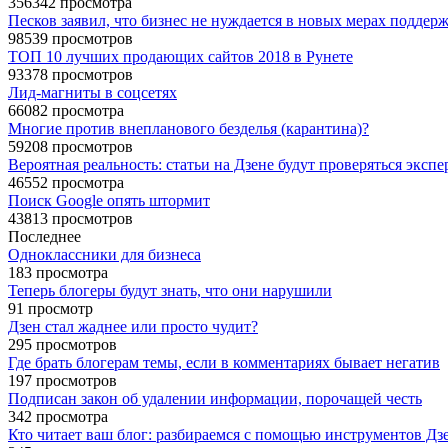
356342 просмотра
Песков заявил, что бизнес не нуждается в новых мерах поддерж
98539 просмотров
ТОП 10 лучших продающих сайтов 2018 в Рунете
93378 просмотров
Лид-магниты в соцсетях
66082 просмотра
Многие против внепланового безделья (карантина)?
59208 просмотров
Вероятная реальность: статьи на Дзене будут проверяться эксп
46552 просмотра
Поиск Google опять штормит
43813 просмотров
Последнее
Одноклассники для бизнеса
183 просмотра
Теперь блогеры будут знать, что они нарушили
91 просмотр
Дзен стал жаднее или просто чудит?
295 просмотров
Где брать блогерам темы, если в комментариях бывает негатив
197 просмотров
Подписан закон об удалении информации, порочащей честь
342 просмотра
Кто читает ваш блог: разбираемся с помощью инструментов Дз