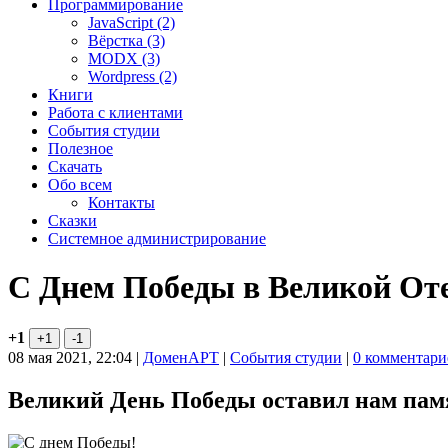
Программирование
JavaScript (2)
Вёрстка (3)
MODX (3)
Word­press (2)
Книги
Работа с клиентами
События студии
Полезное
Скачать
Обо всем
Контакты
Сказки
Системное администрирование
С Днем Победы в Великой Оте
+1
08 мая 2021, 22:04
|
ДоменАРТ
|
События студии
|
0 комментари
Великий День Победы оставил нам памя