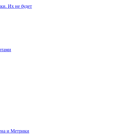
ки. Их не будет
ертами
ена и Метрики